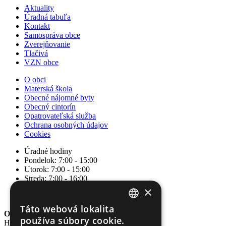
Aktuality
Úradná tabuľa
Kontakt
Samospráva obce
Zverejňovanie
Tlačivá
VZN obce
O obci
Materská škola
Obecné nájomné byty
Obecný cintorín
Opatrovateľská služba
Ochrana osobných údajov
Cookies
Úradné hodiny
Pondelok: 7:00 - 15:00
Utorok: 7:00 - 15:00
Streda: 7:00 - 16:00
Štvrtok: nestránkový deň
×
Piatok: 7:00 - 14:00
Táto webová lokalita
SLOVAK
Obec Hrašné
používa súbory cookie.
Hrašné 3