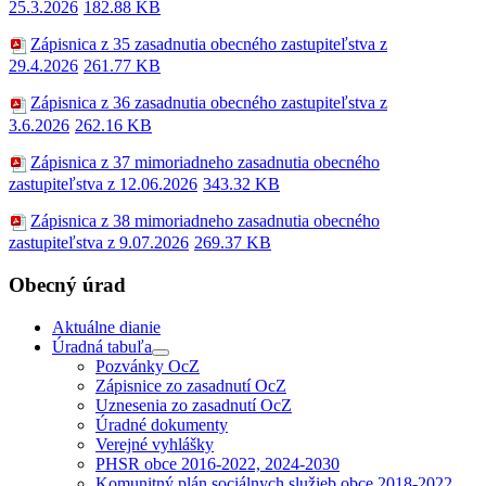
25.3.2026
182.88 KB
Zápisnica z 35 zasadnutia obecného zastupiteľstva z
29.4.2026
261.77 KB
Zápisnica z 36 zasadnutia obecného zastupiteľstva z
3.6.2026
262.16 KB
Zápisnica z 37 mimoriadneho zasadnutia obecného
zastupiteľstva z 12.06.2026
343.32 KB
Zápisnica z 38 mimoriadneho zasadnutia obecného
zastupiteľstva z 9.07.2026
269.37 KB
Obecný úrad
Aktuálne dianie
Úradná tabuľa
Pozvánky OcZ
Zápisnice zo zasadnutí OcZ
Uznesenia zo zasadnutí OcZ
Úradné dokumenty
Verejné vyhlášky
PHSR obce 2016-2022, 2024-2030
Komunitný plán sociálnych služieb obce 2018-2022,