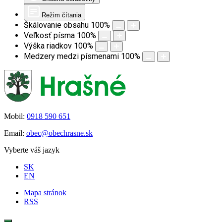
Režim čítania
Škálovanie obsahu
100
%
Veľkosť písma
100
%
Výška riadkov
100
%
Medzery medzi písmenami
100
%
Mobil:
0918 590 651
Email:
obec@obechrasne.sk
Vyberte váš jazyk
SK
EN
Mapa stránok
RSS