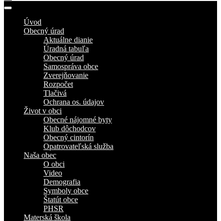
Úvod
Obecný úrad
Aktuálne dianie
Úradná tabuľa
Obecný úrad
Samospráva obce
Zverejňovanie
Rozpočet
Tlačivá
Ochrana os. údajov
Život v obci
Obecné nájomné byty
Klub dôchodcov
Obecný cintorín
Opatrovateľská služba
Naša obec
O obci
Video
Demografia
Symboly obce
Štatút obce
PHSR
Materská škola