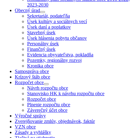
2023-2030
Obecný úrad
Sekretariát, podateľňa
Úsek kultúry a sociálnych vecí
Úsek daní a poplatkov
Stavebný úsek
Úsek hlásenia pobytu občanov
Personálny úsek
Finančný úsek
Evidencia obyvateľstva, pokladňa
Pozemky, regionálny rozvoj
Kronika obce
Samospráva obce
Krízový štáb obce
Rozpočet obce
Návrh rozpočtu obce
Stanovisko HK k návrhu rozpočtu obce
Rozpočet obce
Plnenie rozpočtu obce
Záverečný účet obce
Výročné správy
Zverejňovanie zmlúv, objednávok, faktúr
VZN obce
Zásady a vyhlášky
Tlačivá na stiahnutie