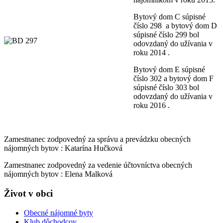
Bytový dom C súpisné
číslo 298 a bytový dom D
súpisné číslo 299 bol
odovzdaný do užívania v
roku 2014 .
Bytový dom E súpisné
číslo 302 a bytový dom F
súpisné číslo 303 bol
odovzdaný do užívania v
roku 2016 .
Zamestnanec zodpovedný za správu a prevádzku obecných
nájomných bytov : Katarína Hučková
Zamestnanec zodpovedný za vedenie účtovníctva obecných
nájomných bytov : Elena Malková
Život v obci
Obecné nájomné byty
Klub dôchodcov