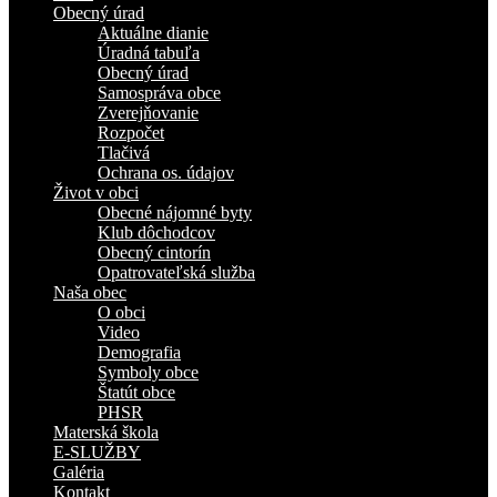
Obecný úrad
Aktuálne dianie
Úradná tabuľa
Obecný úrad
Samospráva obce
Zverejňovanie
Rozpočet
Tlačivá
Ochrana os. údajov
Život v obci
Obecné nájomné byty
Klub dôchodcov
Obecný cintorín
Opatrovateľská služba
Naša obec
O obci
Video
Demografia
Symboly obce
Štatút obce
PHSR
Materská škola
E-SLUŽBY
Galéria
Kontakt