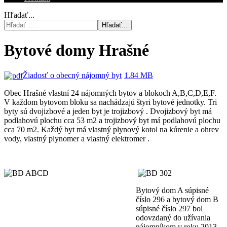
Hľadať...
Hľadať...
Bytové domy Hrašné
Žiadosť o obecný nájomný byt
1.84 MB
Obec Hrašné vlastní 24 nájomných bytov a blokoch A,B,C,D,E,F.
V každom bytovom bloku sa nachádzajú štyri bytové jednotky. Tri
byty sú dvojizbové a jeden byt je trojizbový . Dvojizbový byt má
podlahovú plochu cca 53 m2 a trojizbový byt má podlahovú plochu
cca 70 m2. Každý byt má vlastný plynový kotol na kúrenie a ohrev
vody, vlastný plynomer a vlastný elektromer .
Bytový dom A súpisné
číslo 296 a bytový dom B
súpisné číslo 297 bol
odovzdaný do užívania
nájomníkom v roku 2013.