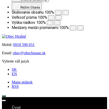
Režim čítania
Škálovanie obsahu
100
%
Veľkosť písma
100
%
Výška riadkov
100
%
Medzery medzi písmenami
100
%
Mobil:
0918 590 651
Email:
obec@obechrasne.sk
Vyberte váš jazyk
SK
EN
Mapa stránok
RSS
Úvod