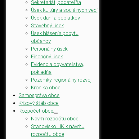
Sekretariát, podateľňa
Úsek kultúry a sociálnych vecí
Úsek daní a poplatkov
Stavebný úsek
Úsek hlásenia pobytu
občanov
Personálny úsek
Finančný úsek
Evidencia obyvateľstva,
pokladňa
Pozemky, regionálny rozvoj
Kronika obce
Samospráva obce
Krízový štáb obce
Rozpočet obce
Návrh rozpočtu obce
Stanovisko HK k návrhu
rozpočtu obce