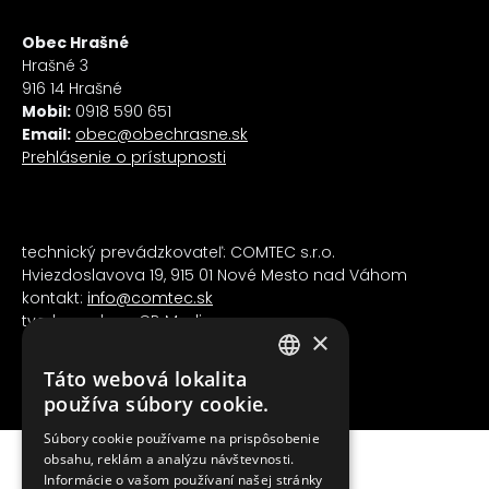
Obec Hrašné
Hrašné 3
916 14 Hrašné
Mobil:
0918 590 651
Email:
obec@obechrasne.sk
Prehlásenie o prístupnosti
technický prevádzkovateľ: COMTEC s.r.o.
Hviezdoslavova 19, 915 01 Nové Mesto nad Váhom
kontakt:
info@comtec.sk
tvorba webov:
CB Media, s.r.o.
×
Táto webová lokalita
2026-07-24
Naposledy aktualizované:
SLOVAK
používa súbory cookie.
ENGLISH
Súbory cookie používame na prispôsobenie
obsahu, reklám a analýzu návštevnosti.
Informácie o vašom používaní našej stránky