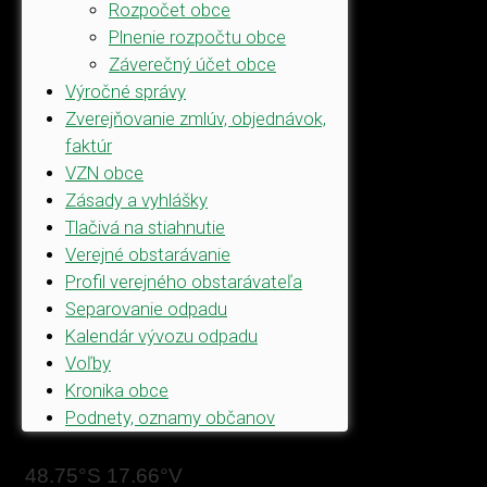
Rozpočet obce
Plnenie rozpočtu obce
Záverečný účet obce
Výročné správy
Zverejňovanie zmlúv, objednávok,
faktúr
VZN obce
Zásady a vyhlášky
Tlačivá na stiahnutie
Verejné obstarávanie
Profil verejného obstarávateľa
Separovanie odpadu
Kalendár vývozu odpadu
Voľby
Kronika obce
Podnety, oznamy občanov