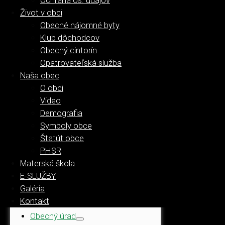
Ochrana os. údajov
Život v obci
Obecné nájomné byty
Klub dôchodcov
Obecný úrad
Obecný cintorín
Opatrovateľská služba
Aktuálne dianie
Naša obec
Úradná tabuľa
O obci
Pozvánky OcZ
Video
Zápisnice zo zasadnutí OcZ
Demografia
Uznesenia zo zasadnutí OcZ
Symboly obce
Úradné dokumenty
Štatút obce
Verejné vyhlášky
PHSR
PHSR obce 2016-2022, 2024-
Materská škola
2030
E-SLUŽBY
Komunitný plán sociálnych
Galéria
služieb obce 2018-2022, 2023-
Kontakt
2030
Obecný úrad