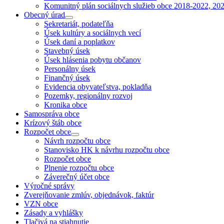
Komunitný plán sociálnych služieb obce 2018-2022, 20
Obecný úrad
Sekretariát, podateľňa
Úsek kultúry a sociálnych vecí
Úsek daní a poplatkov
Stavebný úsek
Úsek hlásenia pobytu občanov
Personálny úsek
Finančný úsek
Evidencia obyvateľstva, pokladňa
Pozemky, regionálny rozvoj
Kronika obce
Samospráva obce
Krízový štáb obce
Rozpočet obce
Návrh rozpočtu obce
Stanovisko HK k návrhu rozpočtu obce
Rozpočet obce
Plnenie rozpočtu obce
Záverečný účet obce
Výročné správy
Zverejňovanie zmlúv, objednávok, faktúr
VZN obce
Zásady a vyhlášky
Tlačivá na stiahnutie