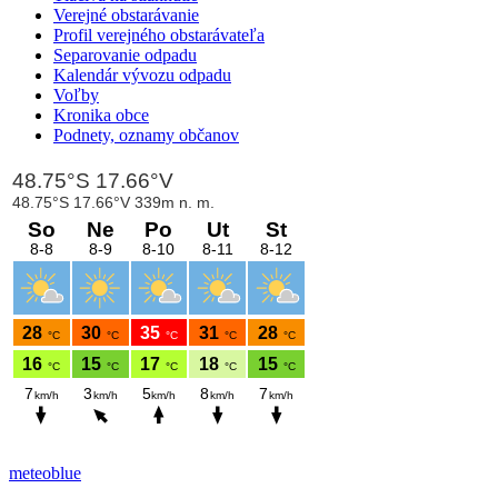
Verejné obstarávanie
Profil verejného obstarávateľa
Separovanie odpadu
Kalendár vývozu odpadu
Voľby
Kronika obce
Podnety, oznamy občanov
meteoblue