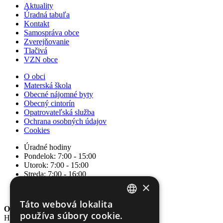
Aktuality
Úradná tabuľa
Kontakt
Samospráva obce
Zverejňovanie
Tlačivá
VZN obce
O obci
Materská škola
Obecné nájomné byty
Obecný cintorín
Opatrovateľská služba
Ochrana osobných údajov
Cookies
Úradné hodiny
Pondelok: 7:00 - 15:00
Utorok: 7:00 - 15:00
Streda: 7:00 - 16:00
Štvrtok: nestránkový deň
×
Piatok: 7:00 - 14:00
Táto webová lokalita
SLOVAK
Obec Hrašné
používa súbory cookie.
Hrašné 3