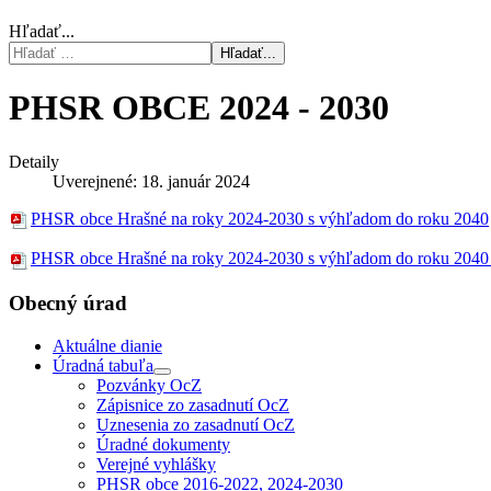
Hľadať...
Hľadať...
PHSR OBCE 2024 - 2030
Detaily
Uverejnené: 18. január 2024
PHSR obce Hrašné na roky 2024-2030 s výhľadom do roku 2040
PHSR obce Hrašné na roky 2024-2030 s výhľadom do roku 2040
Obecný úrad
Aktuálne dianie
Úradná tabuľa
Pozvánky OcZ
Zápisnice zo zasadnutí OcZ
Uznesenia zo zasadnutí OcZ
Úradné dokumenty
Verejné vyhlášky
PHSR obce 2016-2022, 2024-2030