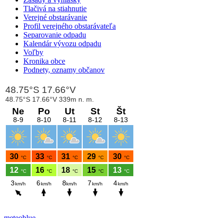
Tlačivá na stiahnutie
Verejné obstarávanie
Profil verejného obstarávateľa
Separovanie odpadu
Kalendár vývozu odpadu
Voľby
Kronika obce
Podnety, oznamy občanov
meteoblue