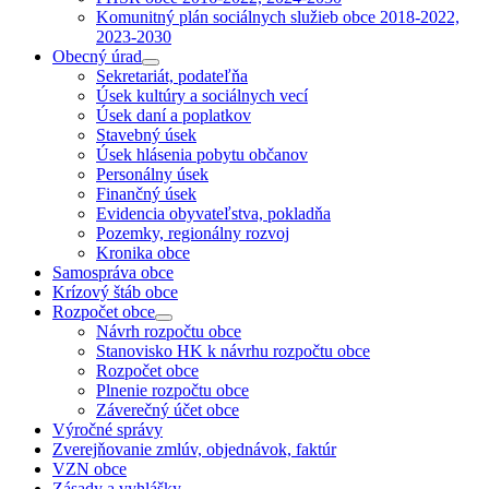
Komunitný plán sociálnych služieb obce 2018-2022,
2023-2030
Obecný úrad
Sekretariát, podateľňa
Úsek kultúry a sociálnych vecí
Úsek daní a poplatkov
Stavebný úsek
Úsek hlásenia pobytu občanov
Personálny úsek
Finančný úsek
Evidencia obyvateľstva, pokladňa
Pozemky, regionálny rozvoj
Kronika obce
Samospráva obce
Krízový štáb obce
Rozpočet obce
Návrh rozpočtu obce
Stanovisko HK k návrhu rozpočtu obce
Rozpočet obce
Plnenie rozpočtu obce
Záverečný účet obce
Výročné správy
Zverejňovanie zmlúv, objednávok, faktúr
VZN obce
Zásady a vyhlášky