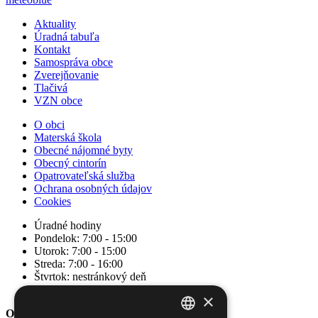
Aktuality
Úradná tabuľa
Kontakt
Samospráva obce
Zverejňovanie
Tlačivá
VZN obce
O obci
Materská škola
Obecné nájomné byty
Obecný cintorín
Opatrovateľská služba
Ochrana osobných údajov
Cookies
Úradné hodiny
Pondelok: 7:00 - 15:00
Utorok: 7:00 - 15:00
Streda: 7:00 - 16:00
Štvrtok: nestránkový deň
Piatok: 7:00 - 14:00
×
Obec Hrašné