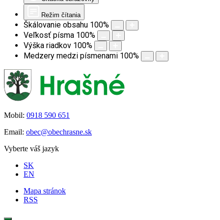
Režim čítania
Škálovanie obsahu
100
%
Veľkosť písma
100
%
Výška riadkov
100
%
Medzery medzi písmenami
100
%
Mobil:
0918 590 651
Email:
obec@obechrasne.sk
Vyberte váš jazyk
SK
EN
Mapa stránok
RSS