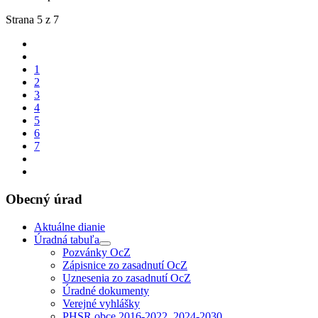
Strana 5 z 7
1
2
3
4
5
6
7
Obecný úrad
Aktuálne dianie
Úradná tabuľa
Pozvánky OcZ
Zápisnice zo zasadnutí OcZ
Uznesenia zo zasadnutí OcZ
Úradné dokumenty
Verejné vyhlášky
PHSR obce 2016-2022, 2024-2030