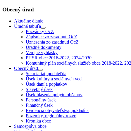
Obecný úrad
Aktuálne dianie
Úradná tabuľa
Pozvánky OcZ
Zápisnice zo zasadnutí OcZ
Uznesenia zo zasadnutí OcZ
Úradné dokumenty
Verejné vyhlášky
PHSR obce 2016-2022, 2024-2030
Komunitný plán sociálnych služieb obce 2018-2022, 20
Obecný úrad
Sekretariát, podateľňa
Úsek kultúry a sociálnych vecí
Úsek daní a poplatkov
Stavebný úsek
Úsek hlásenia pobytu občanov
Personálny úsek
Finančný úsek
Evidencia obyvateľstva, pokladňa
Pozemky, regionálny rozvoj
Kronika obce
Samospráva obce