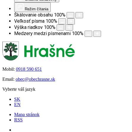
Režim čítania
Škálovanie obsahu
100
%
Veľkosť písma
100
%
Výška riadkov
100
%
Medzery medzi písmenami
100
%
Mobil:
0918 590 651
Email:
obec@obechrasne.sk
Vyberte váš jazyk
SK
EN
Mapa stránok
RSS
Úvod