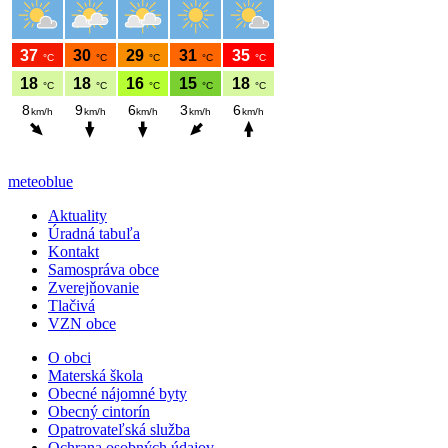
meteoblue
Aktuality
Úradná tabuľa
Kontakt
Samospráva obce
Zverejňovanie
Tlačivá
VZN obce
O obci
Materská škola
Obecné nájomné byty
Obecný cintorín
Opatrovateľská služba
Ochrana osobných údajov