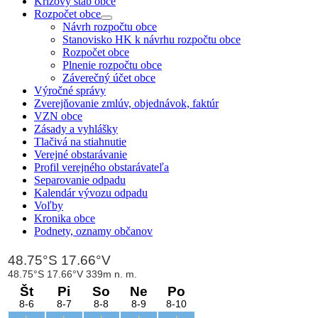
Krízový štáb obce
Rozpočet obce
Návrh rozpočtu obce
Stanovisko HK k návrhu rozpočtu obce
Rozpočet obce
Plnenie rozpočtu obce
Záverečný účet obce
Výročné správy
Zverejňovanie zmlúv, objednávok, faktúr
VZN obce
Zásady a vyhlášky
Tlačivá na stiahnutie
Verejné obstarávanie
Profil verejného obstarávateľa
Separovanie odpadu
Kalendár vývozu odpadu
Voľby
Kronika obce
Podnety, oznamy občanov